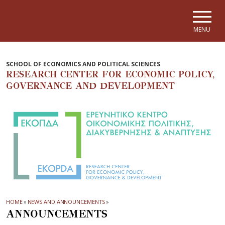
Skip to main navigation
Skip to main content
Skip to page footer
MENU
SCHOOL OF ECONOMICS AND POLITICAL SCIENCES
RESEARCH CENTER FOR ECONOMIC POLICY,
GOVERNANCE AND DEVELOPMENT
HOME
»
NEWS AND ANNOUNCEMENTS
»
ANNOUNCEMENTS